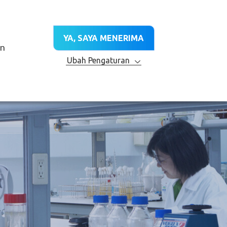
ID
TA
CABANG
HUBUNGI KAMI
YA, SAYA MENERIMA
LAYANAN TEKNIS
R&D
KEBERLANJUTAN
an
Ubah Pengaturan