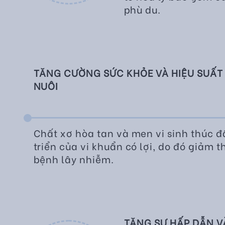
phù du.
TĂNG CƯỜNG SỨC KHỎE VÀ HIỆU SUẤT
NUÔI
Chất xơ hòa tan và men vi sinh thúc đ
triển của vi khuẩn có lợi, do đó giảm
bệnh lây nhiễm.
TĂNG SỰ HẤP DẪN 