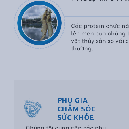
Các protein chức nă
lên men của chúng t
vật thủy sản so với
thường.
PHỤ GIA
CHĂM SÓC
SỨC KHỎE
Chúng tôi cung cấp các phụ