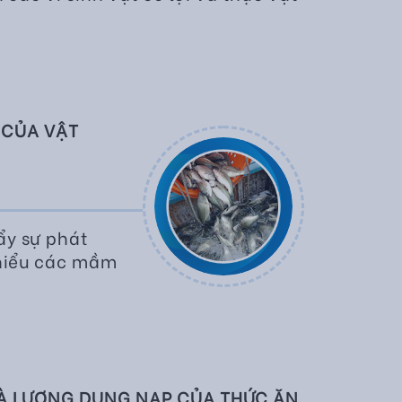
 CỦA VẬT
ẩy sự phát
 thiểu các mầm
VÀ LƯỢNG DUNG NẠP CỦA THỨC ĂN