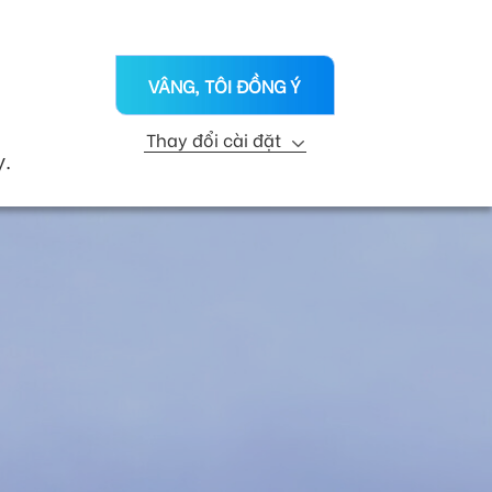
VN
ỨC
CHI NHÁNH
LIÊN HỆ
VÂNG, TÔI ĐỒNG Ý
KỸ THUẬT
R&D
PHÁT TRIỂN BỀN VỮNG
Thay đổi cài đặt
y.