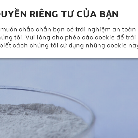
GIẢI PHÁP DINH DƯỠNG 360
SỰ KIỆN VÀ TIN T
UYỀN RIÊNG TƯ CỦA BẠN
VỀ CHÚNG TÔI
SẢN PHẨM
DỊCH VỤ 
 muốn chắc chắn bạn có trải nghiệm an toàn
úng tôi. Vui lòng cho phép các cookie để trải
biết cách chúng tôi sử dụng những cookie nà