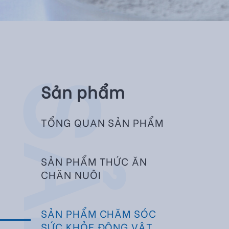
Sản phẩm
TỔNG QUAN SẢN PHẨM
SẢN PHẨM THỨC ĂN
CHĂN NUÔI
SẢN PHẨM CHĂM SÓC
SỨC KHỎE ĐỘNG VẬT