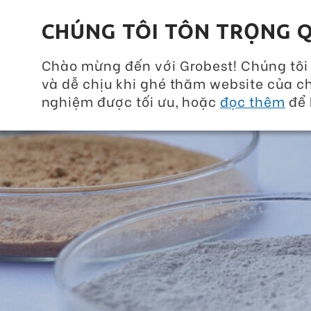
Grobest Group
CHÚNG TÔI TÔN TRỌNG Q
Chào mừng đến với Grobest! Chúng tôi
và dễ chịu khi ghé thăm website của ch
nghiệm được tối ưu, hoặc
đọc thêm
để 