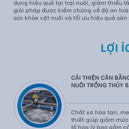
dụng hiệu quả tại trại nuôi, giảm thiểu t
giải pháp được kiểm chứng về độ an toà
sức khỏe vật nuôi và tối ưu hiệu quả sản
LỢI Í
CẢI THIỆN CÂN BẰN
NUÔI TRỒNG THỦY 
Chất xơ hòa tan, me
thiết giúp giảm mức
tố hóa lý bao gồm cả